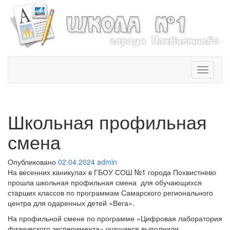
T
o
g
g
l
Школьная профильная
e
n
смена
a
v
Опубликовано
02.04.2024
admin
i
На весенних каникулах в ГБОУ СОШ №1 города Похвистнево
g
прошла школьная профильная смена для обучающихся
a
старших классов по программам Самарского регионального
t
центра для одаренных детей «Вега».
i
o
На профильной смене по программе «Цифровая лаборатория
n
физического эксперимента» учащиеся выполнили