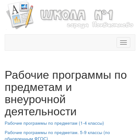
T
o
g
g
l
Рабочие программы по
e
n
предметам и
a
v
внеурочной
i
деятельности
g
a
t
Рабочие программы по предметам (1-4 классы)
i
o
Рабочие программы по предметам. 5-9 классы (по
n
обновленным ФГОС)