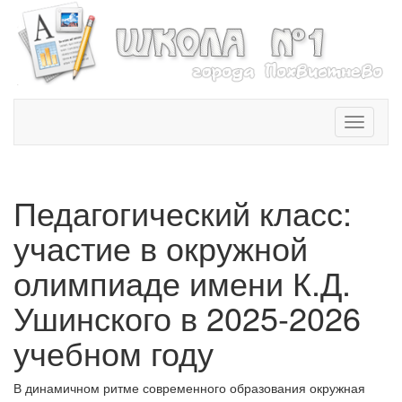
T
o
g
g
l
Педагогический класс:
e
n
участие в окружной
a
v
олимпиаде имени К.Д.
i
Ушинского в 2025-2026
g
a
учебном году
t
i
o
В динамичном ритме современного образования окружная
n