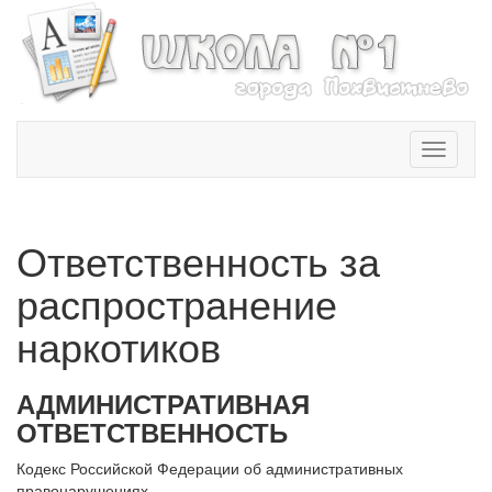
T
o
g
g
l
Ответственность за
e
n
распространение
a
v
наркотиков
i
g
a
АДМИНИСТРАТИВНАЯ
t
ОТВЕТСТВЕННОСТЬ
i
o
Кодекс Российской Федерации об административных
n
правонарушениях