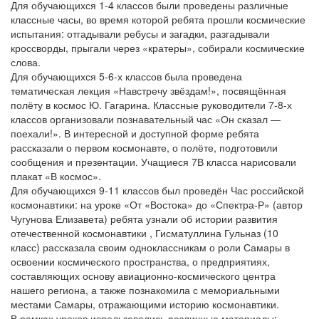
Для обучающихся 1-4 классов были проведены различные
классные часы, во время которой ребята прошли космические
испытания: отгадывали ребусы и загадки, разгадывали
кроссворды, прыгали через «кратеры», собирали космические
слова.
Для обучающихся 5-6-х классов была проведена
тематическая лекция «Навстречу звёздам!», посвящённая
полёту в космос Ю. Гагарина. Классные руководители 7-8-х
классов организовали познавательный час «Он сказал —
поехали!». В интересной и доступной форме ребята
рассказали о первом космонавте, о полёте, подготовили
сообщения и презентации. Учащиеся 7В класса нарисовали
плакат «В космос».
Для обучающихся 9-11 классов был проведён Час российской
космонавтики: на уроке «От «Востока» до «Спектра-Р» (автор
Чугунова Елизавета) ребята узнали об истории развития
отечественной космонавтики , Гисматуллина Гульназ (10
класс) рассказала своим одноклассникам о роли Самары в
освоении космического пространства, о предприятиях,
составляющих основу авиационно-космического центра
нашего региона, а также познакомила с мемориальными
местами Самары, отражающими историю космонавтики.
В рамках уроков использовались различные материалы: