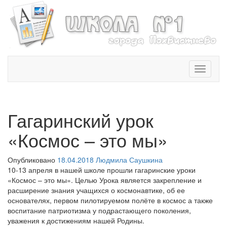
T
o
g
g
l
Гагаринский урок
e
n
«Космос – это мы»
a
v
Опубликовано
18.04.2018
Людмила Саушкина
i
10-13 апреля в нашей школе прошли гагаринские уроки
g
«Космос – это мы». Целью Урока является закрепление и
a
расширение знания учащихся о космонавтике, об ее
t
основателях, первом пилотируемом полёте в космос а также
i
воспитание патриотизма у подрастающего поколения,
o
уважения к достижениям нашей Родины.
n