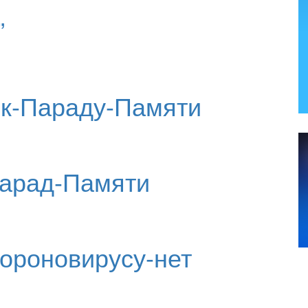
”
-к-Параду-Памяти
Парад-Памяти
Короновирусу-нет